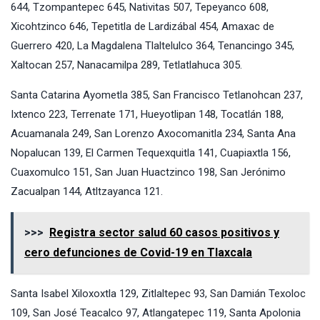
644, Tzompantepec 645, Nativitas 507, Tepeyanco 608,
Xicohtzinco 646, Tepetitla de Lardizábal 454, Amaxac de
Guerrero 420, La Magdalena Tlaltelulco 364, Tenancingo 345,
Xaltocan 257, Nanacamilpa 289, Tetlatlahuca 305.
Santa Catarina Ayometla 385, San Francisco Tetlanohcan 237,
Ixtenco 223, Terrenate 171, Hueyotlipan 148, Tocatlán 188,
Acuamanala 249, San Lorenzo Axocomanitla 234, Santa Ana
Nopalucan 139, El Carmen Tequexquitla 141, Cuapiaxtla 156,
Cuaxomulco 151, San Juan Huactzinco 198, San Jerónimo
Zacualpan 144, Atltzayanca 121.
>>>
Registra sector salud 60 casos positivos y
cero defunciones de Covid-19 en Tlaxcala
Santa Isabel Xiloxoxtla 129, Zitlaltepec 93, San Damián Texoloc
109, San José Teacalco 97, Atlangatepec 119, Santa Apolonia