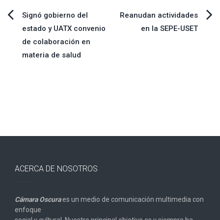
Navegación
Signó gobierno del
Reanudan actividades
estado y UATX convenio
en la SEPE-USET
de
de colaboración en
materia de salud
entradas
ACERCA DE NOSOTROS
Cámara Oscura
es un medio de comunicación multimedia con
enfoque