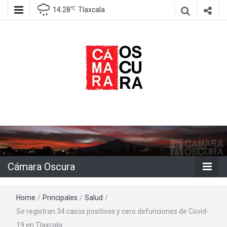
℃
14.28
Tlaxcala
Agencia de información e imagen
Cámara
Oscura
Cámara Oscura
Home
/
Principales
/
Salud
/
Se registran 34 casos positivos y cero defunciones de Covid-
19 en Tlaxcala