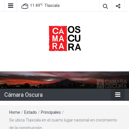
℃
11.49
Tlaxcala
Agencia de información e imagen
Cámara
Oscura
Cámara Oscura
Home
/
Estado
/
Principales
/
Se ubica Tlaxcala en el cuarto lugar nacional en crecimiento
de la construcción