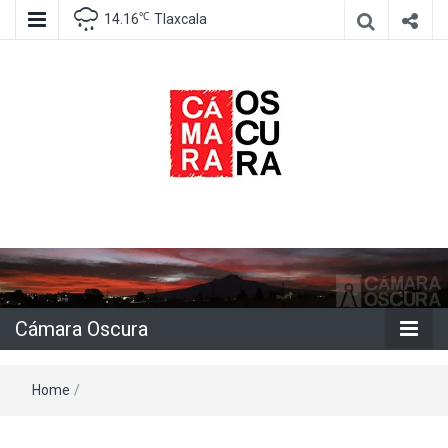
℃
14.16
Tlaxcala
Agencia de información e imagen
Cámara
Oscura
Cámara Oscura
Home
/