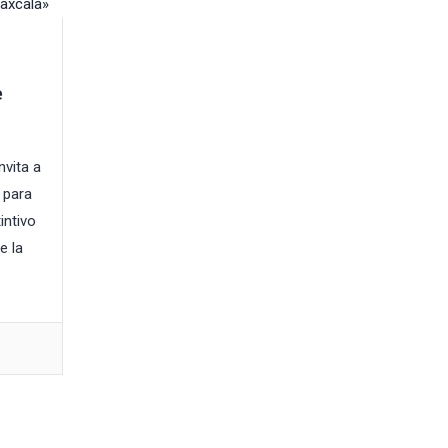
e
nvita a
 para
intivo
e la