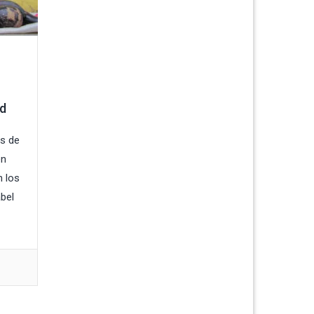
ad
s de
en
 los
abel