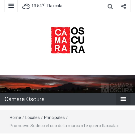
℃
13.54
Tlaxcala
Agencia de información e imagen
Cámara
Oscura
Cámara Oscura
Home
/
Locales
/
Principales
/
Promueve Sedeco el uso de la marca «Te quiero tlaxcala»