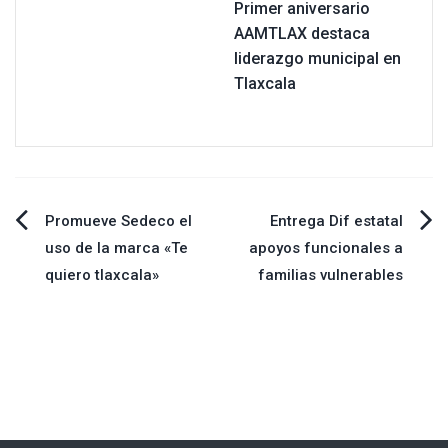
Primer aniversario
AAMTLAX destaca
liderazgo municipal en
Tlaxcala
Navegación
Promueve Sedeco el
Entrega Dif estatal
uso de la marca «Te
apoyos funcionales a
de
quiero tlaxcala»
familias vulnerables
entradas