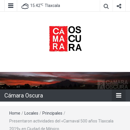
℃
15.42
Tlaxcala
Agencia de información e imagen
Cámara
Oscura
Cámara Oscura
Home
/
Locales
/
Principales
/
Presentaron actividades del «Carnaval 500 años Tlaxcala
2019» en Ciudad de México