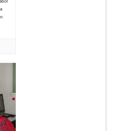
labor
za
en