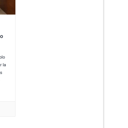
io
blo
 la
es
e