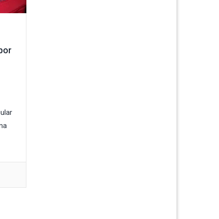
por
ular
ema