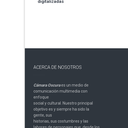
digitalizadas
de
entradas
ACERCA DE NOSOTROS
Cámara Oscura
es un medio de
comunicación multimedia con
enfoque
social y cultural. Nuestro principal
objetivo es y siempre ha sido la
gente, sus
historias, sus costumbres y las
labores de personajes que, desde los