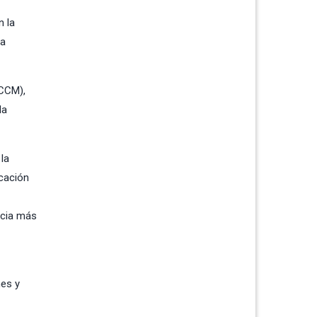
n la
na
ACCM),
la
la
icación
encia más
nes y