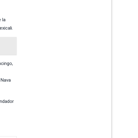
 la
xicali.
ncingo,
o Nava
undador