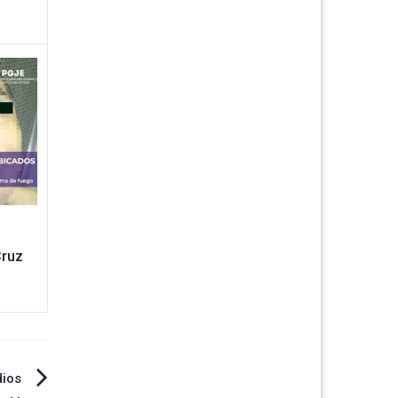
Cruz
dios