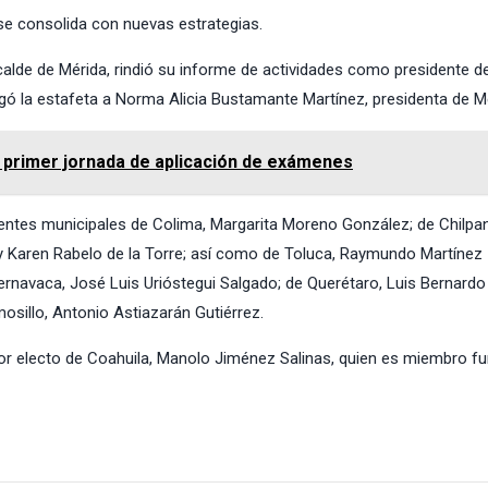
se consolida con nuevas estrategias.
calde de Mérida, rindió su informe de actividades como presidente de
ó la estafeta a Norma Alicia Bustamante Martínez, presidenta de Me
a primer jornada de aplicación de exámenes
identes municipales de Colima, Margarita Moreno González; de Chilpa
y Karen Rabelo de la Torre; así como de Toluca, Raymundo Martínez
 Cuernavaca, José Luis Urióstegui Salgado; de Querétaro, Luis Bernard
osillo, Antonio Astiazarán Gutiérrez.
dor electo de Coahuila, Manolo Jiménez Salinas, quien es miembro f