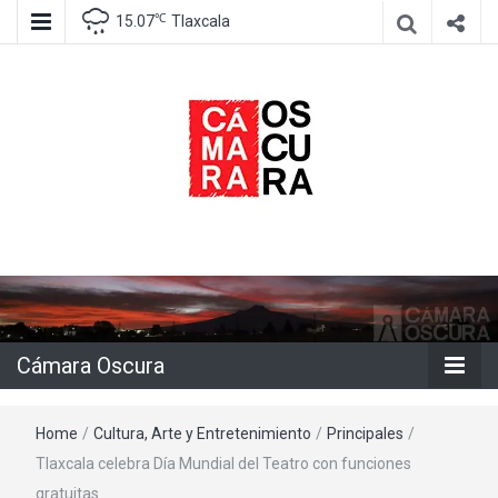
℃
15.07
Tlaxcala
Agencia de información e imagen
Cámara
Oscura
Cámara Oscura
Home
/
Cultura, Arte y Entretenimiento
/
Principales
/
Tlaxcala celebra Día Mundial del Teatro con funciones
gratuitas