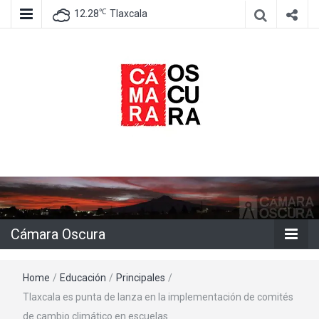
℃
12.28
Tlaxcala
Agencia de información e imagen
Cámara
Oscura
Cámara Oscura
Home
/
Educación
/
Principales
/
Tlaxcala es punta de lanza en la implementación de comités
de cambio climático en escuelas