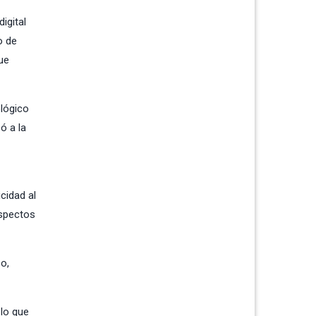
igital
o de
ue
ológico
ó a la
cidad al
aspectos
o,
 lo que