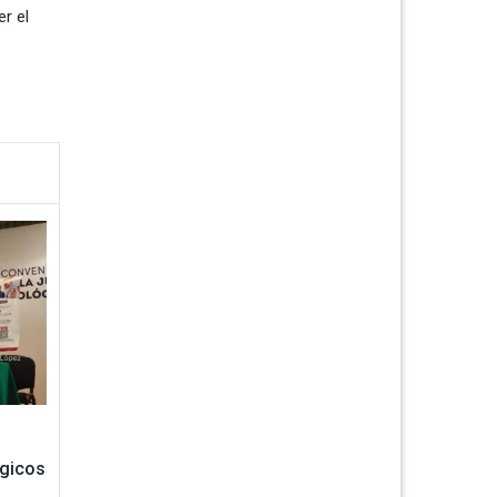
er el
ógicos