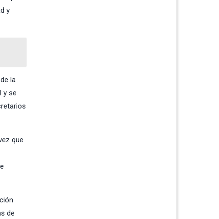
ad y
de la
l y se
retarios
 vez que
de
ación
as de