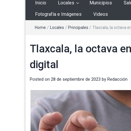
Inicio
Locales
Municipios
Sal
Fotografía e Imágenes
Videos
Home
/
Locales
/
Principales
/
Tlaxcala, la octava en
Tlaxcala, la octava en
digital
Posted on
28 de septiembre de 2023
by
Redacción