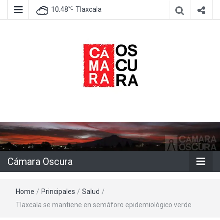
℃
10.48
Tlaxcala
Agencia de información e imagen
Cámara
Oscura
Cámara Oscura
Home
/
Principales
/
Salud
/
Tlaxcala se mantiene en semáforo epidemiológico verde