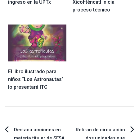
ingreso en la UPTx
Xicohténcatl inicia
proceso técnico
El libro ilustrado para
niños “Los Astronautas”
lo presentará ITC
Navegación
Destaca acciones en
Retiran de circulación
materia titular de SESA
dos unidades que