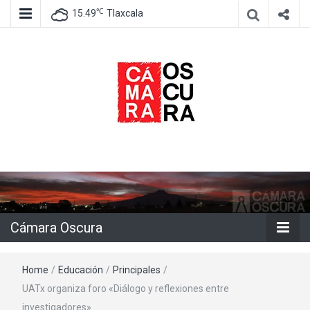
℃
15.49
Tlaxcala
Agencia de información e imagen
Cámara
Oscura
Cámara Oscura
Home
/
Educación
/
Principales
/
UATx organiza foro «Diálogo y reflexiones entre
investigadores»