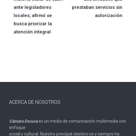
de
ante legisladores
prestaban servicios sin
locales; afirmó se
autorización
entradas
busca priorizar la
atención integral
ACERCA DE NOSOTROS
Cámara Oscura
es un medio de comunicación multimedia con
enfoque
social y cultural. Nuestro principal objetivo es y siempre ha