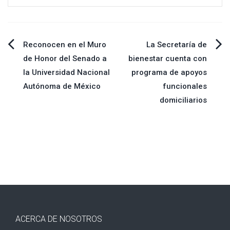
Navegación
Reconocen en el Muro
La Secretaría de
de Honor del Senado a
bienestar cuenta con
de
la Universidad Nacional
programa de apoyos
Autónoma de México
funcionales
entradas
domiciliarios
ACERCA DE NOSOTROS