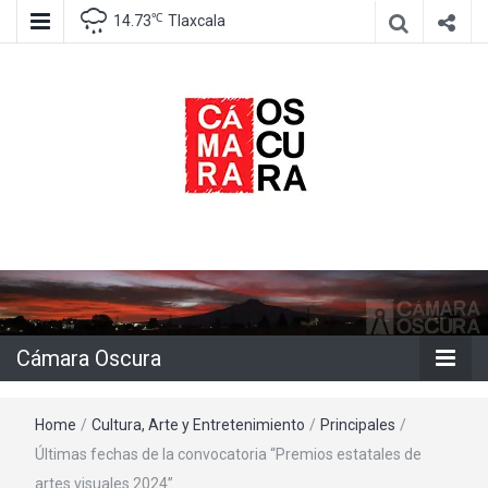
℃
14.73
Tlaxcala
Agencia de información e imagen
Cámara
Oscura
Cámara Oscura
Home
/
Cultura, Arte y Entretenimiento
/
Principales
/
Últimas fechas de la convocatoria “Premios estatales de
artes visuales 2024”