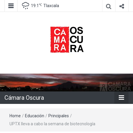
℃
19.1
Tlaxcala
Agencia de información e imagen
Cámara
Oscura
Cámara Oscura
Home
/
Educación
/
Principales
/
UPTX lleva a cabo la semana de biotecnología