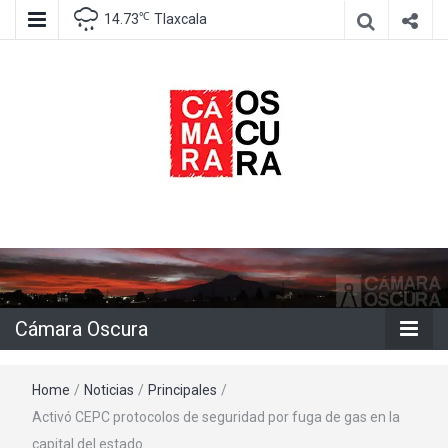
℃
14.73
Tlaxcala
Agencia de información e imagen
Cámara
Oscura
Cámara Oscura
Home
/
Noticias
/
Principales
/
Activó CEPC protocolos de seguridad por fuga de gas en la
capital del estado