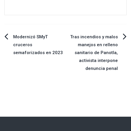
Navegación
Modernizó SMyT
Tras incendios y malos
cruceros
manejos en relleno
de
semaforizados en 2023
sanitario de Panotla,
activista interpone
entradas
denuncia penal