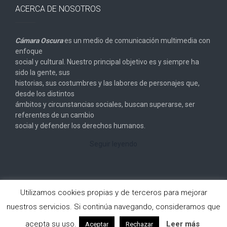
ACERCA DE NOSOTROS
Cámara Oscura
es un medio de comunicación multimedia con
enfoque
social y cultural. Nuestro principal objetivo es y siempre ha
sido la gente, sus
historias, sus costumbres y las labores de personajes que,
desde los distintos
ámbitos y circunstancias sociales, buscan superarse, ser
referentes de un cambio
social y defender los derechos humanos.
Seguir leyendo
Utilizamos cookies propias y de terceros para mejorar
nuestros servicios. Si continúa navegando, consideramos que
Copyright © 2026
Cámara Oscura
. All rights reserved.
acepta su uso.
Leer más
Aceptar
Rechazar
Designed by
FameThemes