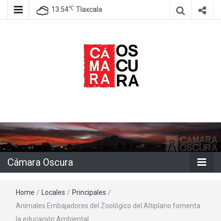
℃
13.54
Tlaxcala
Agencia de información e imagen
Cámara
Oscura
Cámara Oscura
Home
/
Locales
/
Principales
/
Animales Embajadores del Zoológico del Altiplano fomenta
la educación Ambiental