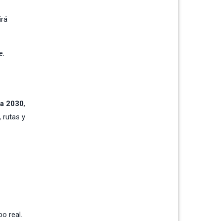
irá
e.
ia 2030
,
, rutas y
po real.