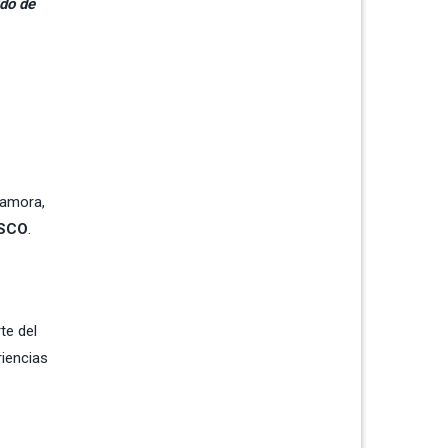
ldo de
Zamora,
ESCO
.
te del
riencias