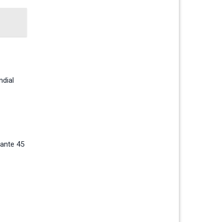
ndial
rante 45