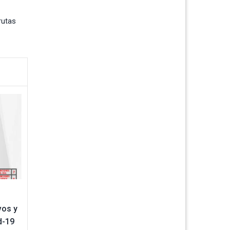
rutas
vos y
d-19