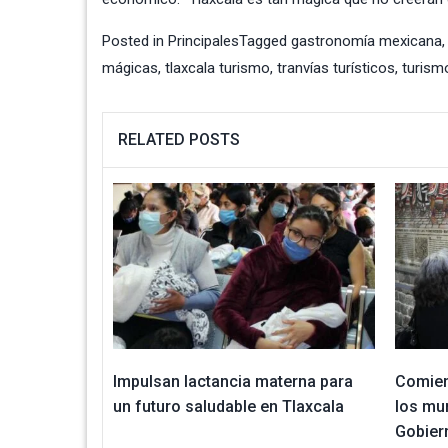
Posted in
Principales
Tagged
gastronomía mexicana
mágicas
,
tlaxcala turismo
,
tranvías turísticos
,
turism
RELATED POSTS
Impulsan lactancia materna para
Comien
un futuro saludable en Tlaxcala
los mu
Gobier