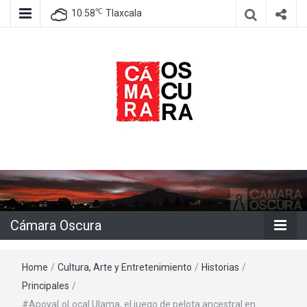
℃
10.58
Tlaxcala
Agencia de información e imagen
Cámara
Oscura
Cámara Oscura
Home
/
Cultura, Arte y Entretenimiento
/
Historias
/
Principales
/
#ApoyaLoLocal Ulama, el juego de pelota ancestral en