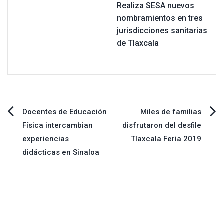
Realiza SESA nuevos
nombramientos en tres
jurisdicciones sanitarias
de Tlaxcala
Navegación
Docentes de Educación
Miles de familias
Física intercambian
disfrutaron del desfile
de
experiencias
Tlaxcala Feria 2019
didácticas en Sinaloa
entradas