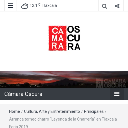
℃
12.1
Tlaxcala
Agencia de información e imagen
Cámara
Oscura
Cámara Oscura
Home
/
Cultura, Arte y Entretenimiento
/
Principales
/
Arranca torneo charro “Leyenda de la Charrería” en Tlaxcala
Feria 2019