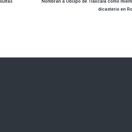
sultas
Nombran a Obispo de Tlaxcala como miem
dicasterio en 