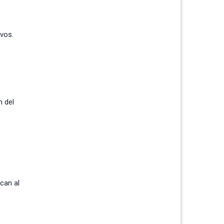
ivos.
n del
can al