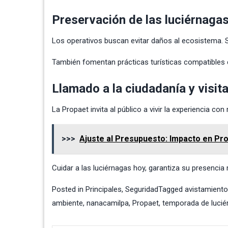
Preservación de las luciérnaga
Los operativos buscan evitar daños al ecosistema. S
También fomentan prácticas turísticas compatibles c
Llamado a la ciudadanía y visit
La Propaet invita al público a vivir la experiencia c
>>>
Ajuste al Presupuesto: Impacto en Pr
Cuidar a las luciérnagas hoy, garantiza su presencia
Posted in
Principales
,
Seguridad
Tagged
avistamiento
ambiente
,
nanacamilpa
,
Propaet
,
temporada de lucié