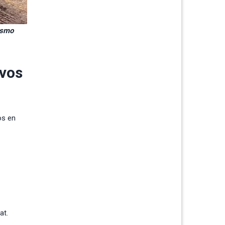
rismo
ivos
os en
at.