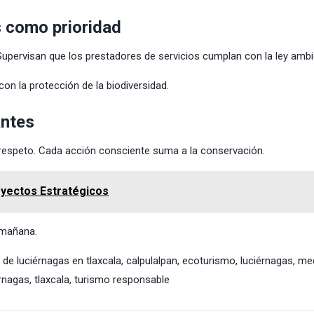
s como prioridad
upervisan que los prestadores de servicios cumplan con la ley ambi
on la protección de la biodiversidad.
antes
on respeto. Cada acción consciente suma a la conservación.
oyectos Estratégicos
 mañana.
 de luciérnagas en tlaxcala
,
calpulalpan
,
ecoturismo
,
luciérnagas
,
me
rnagas
,
tlaxcala
,
turismo responsable