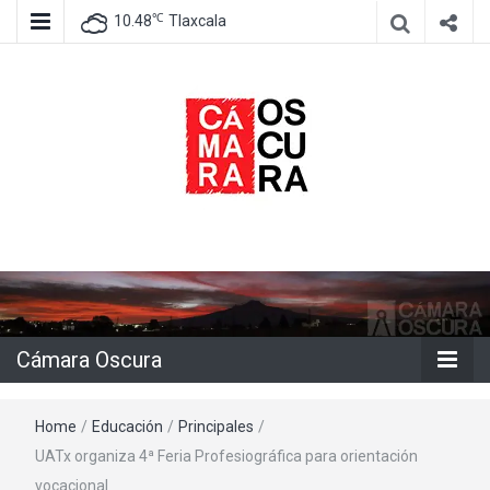
℃
10.48
Tlaxcala
Agencia de información e imagen
Cámara
Oscura
Cámara Oscura
Home
/
Educación
/
Principales
/
UATx organiza 4ª Feria Profesiográfica para orientación
vocacional