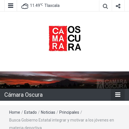
℃
11.49
Tlaxcala
Agencia de información e imagen
Cámara
Oscura
Cámara Oscura
Home
/
Estado
/
Noticias
/
Principales
/
Busca Gobierno Estatal integrar y motivar a los jóvenes en
materia deportiva