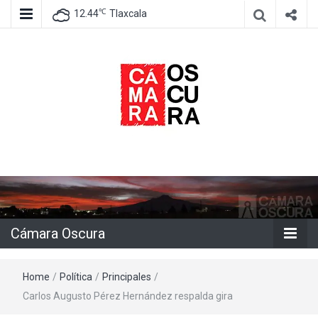
℃
12.44
Tlaxcala
Agencia de información e imagen
Cámara
Oscura
Cámara Oscura
Home
/
Política
/
Principales
/
Carlos Augusto Pérez Hernández respalda gira