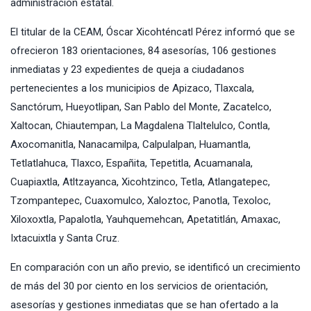
administración estatal.
El titular de la CEAM, Óscar Xicohténcatl Pérez informó que se
ofrecieron 183 orientaciones, 84 asesorías, 106 gestiones
inmediatas y 23 expedientes de queja a ciudadanos
pertenecientes a los municipios de Apizaco, Tlaxcala,
Sanctórum, Hueyotlipan, San Pablo del Monte, Zacatelco,
Xaltocan, Chiautempan, La Magdalena Tlaltelulco, Contla,
Axocomanitla, Nanacamilpa, Calpulalpan, Huamantla,
Tetlatlahuca, Tlaxco, Españita, Tepetitla, Acuamanala,
Cuapiaxtla, Atltzayanca, Xicohtzinco, Tetla, Atlangatepec,
Tzompantepec, Cuaxomulco, Xaloztoc, Panotla, Texoloc,
Xiloxoxtla, Papalotla, Yauhquemehcan, Apetatitlán, Amaxac,
Ixtacuixtla y Santa Cruz.
En comparación con un año previo, se identificó un crecimiento
de más del 30 por ciento en los servicios de orientación,
asesorías y gestiones inmediatas que se han ofertado a la