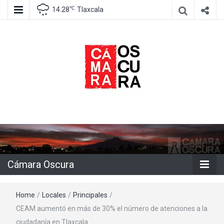
℃
14.28
Tlaxcala
Agencia de información e imagen
Cámara
Oscura
Cámara Oscura
Home
/
Locales
/
Principales
/
CEAM aumentó en más de 30% el número de atenciones a la
ciudadanía en Tlaxcala