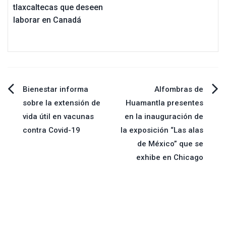
tlaxcaltecas que deseen
laborar en Canadá
Navegación
Bienestar informa
Alfombras de
sobre la extensión de
Huamantla presentes
de
vida útil en vacunas
en la inauguración de
contra Covid-19
la exposición “Las alas
entradas
de México” que se
exhibe en Chicago