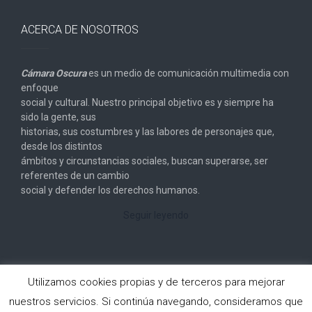
ACERCA DE NOSOTROS
Cámara Oscura
es un medio de comunicación multimedia con
enfoque
social y cultural. Nuestro principal objetivo es y siempre ha
sido la gente, sus
historias, sus costumbres y las labores de personajes que,
desde los distintos
ámbitos y circunstancias sociales, buscan superarse, ser
referentes de un cambio
social y defender los derechos humanos.
Seguir leyendo
Utilizamos cookies propias y de terceros para mejorar
nuestros servicios. Si continúa navegando, consideramos que
Copyright © 2026
Cámara Oscura
. All rights reserved.