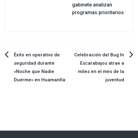
gabinete analizan
programas prioritarios
Navegación
Éxito en operativo de
Celebración del Bug In
seguridad durante
Escarabajos atrae a
de
«Noche que Nadie
miles en el mes de la
Duerme» en Huamantla
juventud
entradas