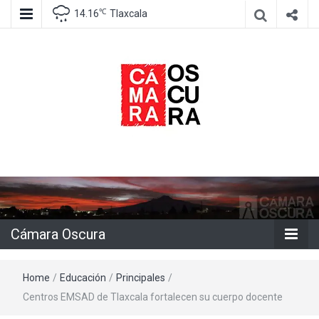
℃
14.16
Tlaxcala
Agencia de información e imagen
Cámara
Oscura
Cámara Oscura
Home
/
Educación
/
Principales
/
Centros EMSAD de Tlaxcala fortalecen su cuerpo docente