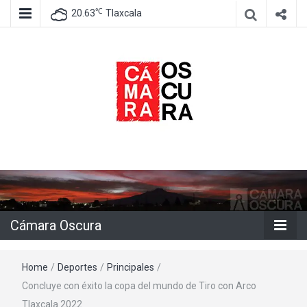
℃
20.63
Tlaxcala
Agencia de información e imagen
Cámara
Oscura
Cámara Oscura
Home
/
Deportes
/
Principales
/
Concluye con éxito la copa del mundo de Tiro con Arco
Tlaxcala 2022