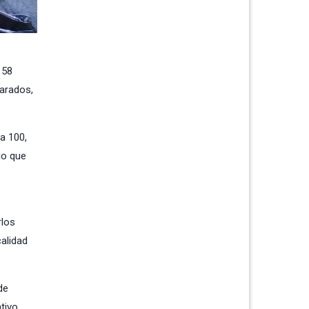
 58
parados,
 a 100,
jo que
rlos
alidad
de
tivo.