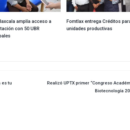
Tlaxcala amplía acceso a
Fomtlax entrega Créditos par
itación con 50 UBR
unidades productivas
pales
 es tu
Realizó UPTX primer “Congreso Académ
Biotecnología 2