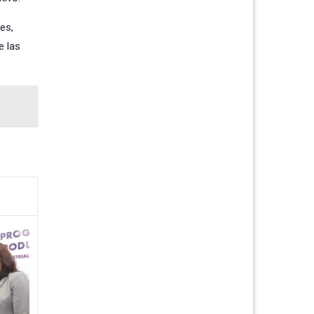
es,
e las