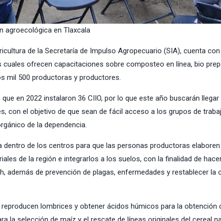
n agroecológica en Tlaxcala
gricultura de la Secretaría de Impulso Agropecuario (SIA), cuenta con
os cuales ofrecen capacitaciones sobre composteo en línea, bio pre
os mil 500 productoras y productores.
tó que en 2022 instalaron 36 CIIO, por lo que este año buscarán llegar
 con el objetivo de que sean de fácil acceso a los grupos de traba
orgánico de la dependencia.
ía dentro de los centros para que las personas productoras elaboren
ales de la región e integrarlos a los suelos, con la finalidad de hace
h, además de prevención de plagas, enfermedades y restablecer la c
e reproducen lombrices y obtener ácidos húmicos para la obtención 
ra la selección de maíz y el rescate de líneas originales del cereal na