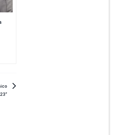
a
ico
023”