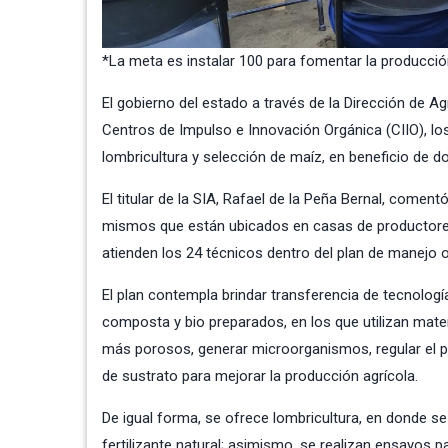
*La meta es instalar 100 para fomentar la producció
El gobierno del estado a través de la Dirección de A
Centros de Impulso e Innovación Orgánica (CIIO), l
lombricultura y selección de maíz, en beneficio de d
El titular de la SIA, Rafael de la Peña Bernal, comen
mismos que están ubicados en casas de productores,
atienden los 24 técnicos dentro del plan de manejo 
El plan contempla brindar transferencia de tecnolog
composta y bio preparados, en los que utilizan materi
más porosos, generar microorganismos, regular el p
de sustrato para mejorar la producción agrícola.
De igual forma, se ofrece lombricultura, en donde s
fertilizante natural; asimismo, se realizan ensayos pa