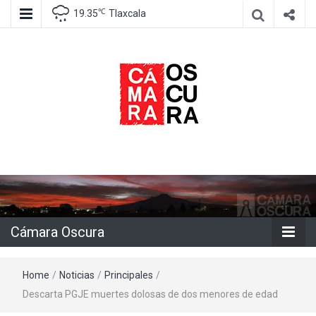
℃
19.35
Tlaxcala
Agencia de información e imagen
Cámara
Oscura
Cámara Oscura
Home
/
Noticias
/
Principales
/
Descarta PGJE muertes dolosas de dos menores de edad