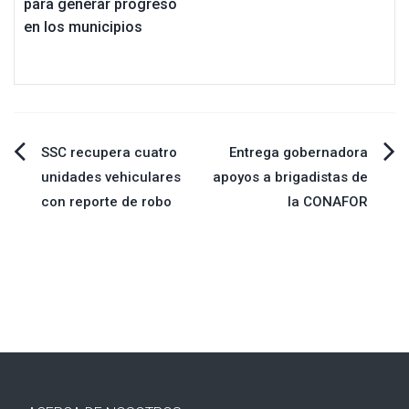
para generar progreso
en los municipios
Navegación
SSC recupera cuatro
Entrega gobernadora
unidades vehiculares
apoyos a brigadistas de
de
con reporte de robo
la CONAFOR
entradas