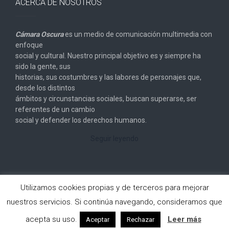
ACERCA DE NOSOTROS
Cámara Oscura
es un medio de comunicación multimedia con
enfoque
social y cultural. Nuestro principal objetivo es y siempre ha
sido la gente, sus
historias, sus costumbres y las labores de personajes que,
desde los distintos
ámbitos y circunstancias sociales, buscan superarse, ser
referentes de un cambio
social y defender los derechos humanos.
Seguir leyendo
Utilizamos cookies propias y de terceros para mejorar
nuestros servicios. Si continúa navegando, consideramos que
Copyright © 2026
Cámara Oscura
. All rights reserved.
acepta su uso.
Leer más
Aceptar
Rechazar
Designed by
FameThemes