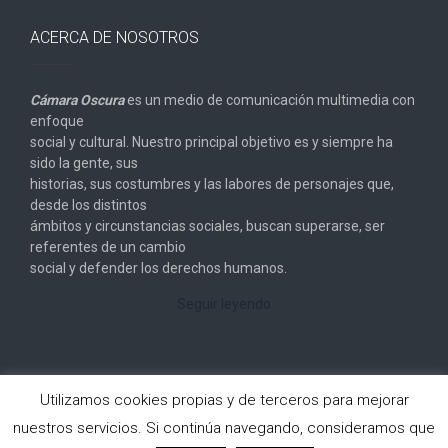
ACERCA DE NOSOTROS
Cámara Oscura
es un medio de comunicación multimedia con
enfoque
social y cultural. Nuestro principal objetivo es y siempre ha
sido la gente, sus
historias, sus costumbres y las labores de personajes que,
desde los distintos
ámbitos y circunstancias sociales, buscan superarse, ser
referentes de un cambio
social y defender los derechos humanos.
Seguir leyendo
Utilizamos cookies propias y de terceros para mejorar
nuestros servicios. Si continúa navegando, consideramos que
Copyright © 2026
Cámara Oscura
. All rights reserved.