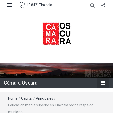
℃
12.84
Tlaxcala
Agencia de información e imagen
Cámara
Oscura
Cámara Oscura
Home
/
Capital
/
Principales
/
Educación media superior en Tlaxcala recibe respaldo
municipal