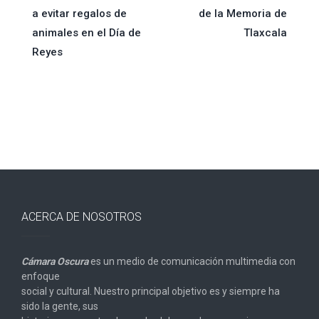
de
a evitar regalos de
de la Memoria de
animales en el Día de
Tlaxcala
entradas
Reyes
ACERCA DE NOSOTROS
Cámara Oscura
es un medio de comunicación multimedia con
enfoque
social y cultural. Nuestro principal objetivo es y siempre ha
sido la gente, sus