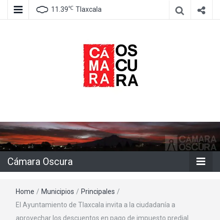
℃
11.39
Tlaxcala
Agencia de información e imagen
Cámara
Oscura
Cámara Oscura
Home
/
Municipios
/
Principales
/
El Ayuntamiento de Tlaxcala invita a la ciudadanía a
aprovechar los descuentos en pago de impuesto predial