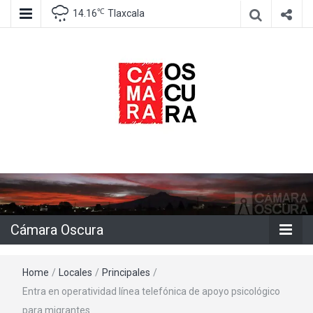
℃
14.16
Tlaxcala
Agencia de información e imagen
Cámara
Oscura
Cámara Oscura
Home
/
Locales
/
Principales
/
Entra en operatividad línea telefónica de apoyo psicológico
para migrantes