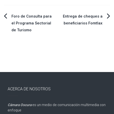
Navegación
Foro de Consulta para
Entrega de cheques a
el Programa Sectorial
beneficiarios Fomtlax
de
de Turismo
entradas
ACERCA DE NOSOTROS
Cámara Oscura
es un medio de comunicación multimedia con
enfoque