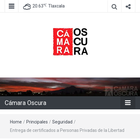
℃
20.63
Tlaxcala
Agencia de información e imagen
Cámara
Oscura
Cámara Oscura
Home
/
Principales
/
Seguridad
/
Entrega de certificados a Personas Privadas de la Libertad