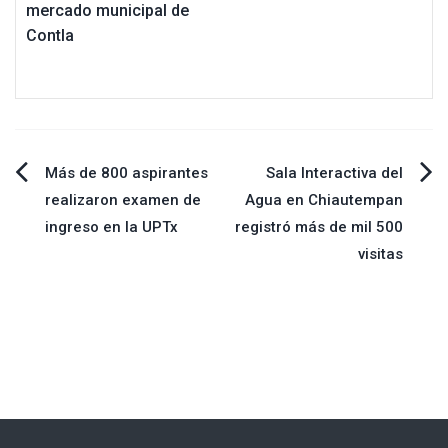
mercado municipal de
Contla
Navegación
Más de 800 aspirantes
Sala Interactiva del
realizaron examen de
Agua en Chiautempan
de
ingreso en la UPTx
registró más de mil 500
visitas
entradas