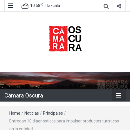
℃
10.58
Tlaxcala
Agencia de información e imagen
Cámara
Oscura
Cámara Oscura
Home
/
Noticias
/
Principales
/
Entregan 10 diagnósticos para impulsar productos turísticos
en la entidad