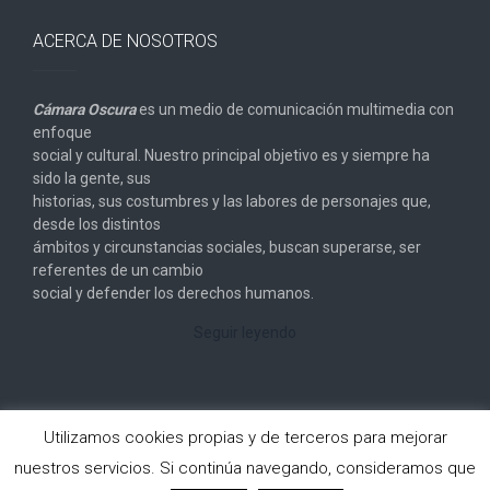
ACERCA DE NOSOTROS
Cámara Oscura
es un medio de comunicación multimedia con
enfoque
social y cultural. Nuestro principal objetivo es y siempre ha
sido la gente, sus
historias, sus costumbres y las labores de personajes que,
desde los distintos
ámbitos y circunstancias sociales, buscan superarse, ser
referentes de un cambio
social y defender los derechos humanos.
Seguir leyendo
Utilizamos cookies propias y de terceros para mejorar
nuestros servicios. Si continúa navegando, consideramos que
Copyright © 2026
Cámara Oscura
. All rights reserved.