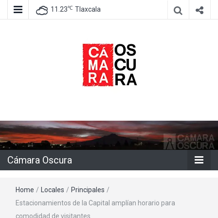
℃
11.23
Tlaxcala
Agencia de información e imagen
Cámara
Oscura
Cámara Oscura
Home
/
Locales
/
Principales
/
Estacionamientos de la Capital amplían horario para
comodidad de visitantes