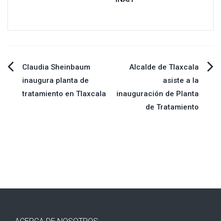
Navegación
Claudia Sheinbaum
Alcalde de Tlaxcala
inaugura planta de
asiste a la
de
tratamiento en Tlaxcala
inauguración de Planta
de Tratamiento
entradas