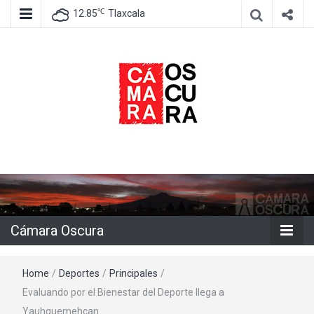
℃
12.85
Tlaxcala
Agencia de información e imagen
Cámara
Oscura
Cámara Oscura
Home
/
Deportes
/
Principales
/
Evaluando por el Bienestar del Deporte llega a
Yauhquemehcan