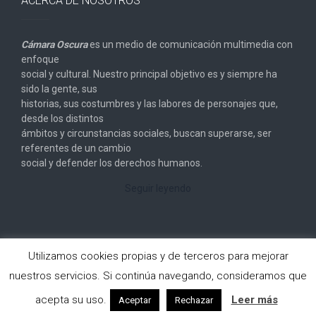
ACERCA DE NOSOTROS
Cámara Oscura
es un medio de comunicación multimedia con
enfoque
social y cultural. Nuestro principal objetivo es y siempre ha
sido la gente, sus
historias, sus costumbres y las labores de personajes que,
desde los distintos
ámbitos y circunstancias sociales, buscan superarse, ser
referentes de un cambio
social y defender los derechos humanos.
Seguir leyendo
Utilizamos cookies propias y de terceros para mejorar
nuestros servicios. Si continúa navegando, consideramos que
Copyright © 2026
Cámara Oscura
. All rights reserved.
acepta su uso.
Leer más
Aceptar
Rechazar
Designed by
FameThemes