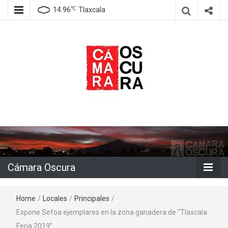
℃
14.96
Tlaxcala
Agencia de información e imagen
Cámara
Oscura
Cámara Oscura
Home
/
Locales
/
Principales
/
Expone Sefoa ejemplares en la zona ganadera de “Tlaxcala
Feria 2019”