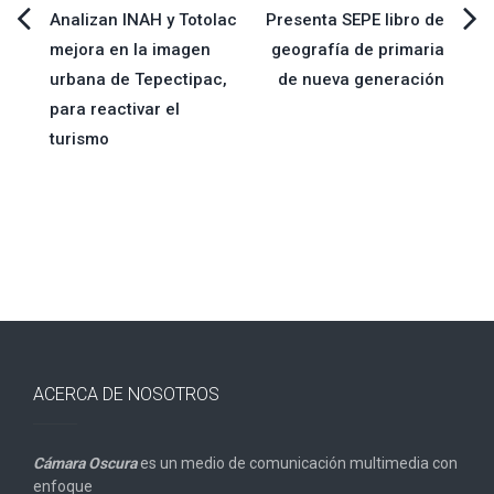
Navegación
Analizan INAH y Totolac
Presenta SEPE libro de
mejora en la imagen
geografía de primaria
de
urbana de Tepectipac,
de nueva generación
para reactivar el
entradas
turismo
ACERCA DE NOSOTROS
Cámara Oscura
es un medio de comunicación multimedia con
enfoque