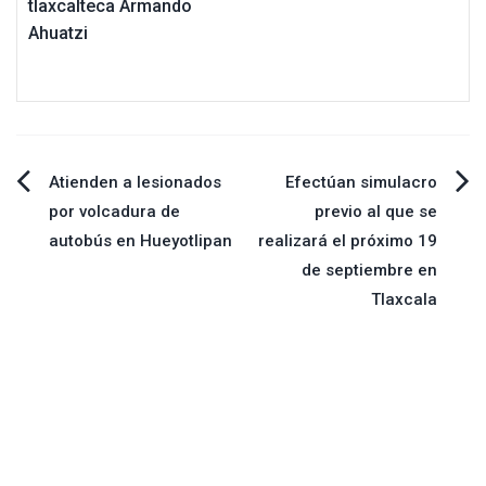
tlaxcalteca Armando
Ahuatzi
Navegación
Atienden a lesionados
Efectúan simulacro
por volcadura de
previo al que se
de
autobús en Hueyotlipan
realizará el próximo 19
de septiembre en
entradas
Tlaxcala