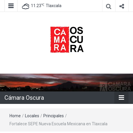
℃
11.23
Tlaxcala
Agencia de información e imagen
Cámara
Oscura
Cámara Oscura
Home
/
Locales
/
Principales
/
Fortalece SEPE Nueva Escuela Mexicana en Tlaxcala