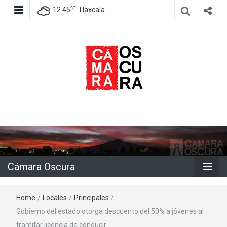
℃
12.45
Tlaxcala
Agencia de información e imagen
Cámara
Oscura
Cámara Oscura
Home
/
Locales
/
Principales
/
Gobierno del estado otorga descuento del 50% a jóvenes al
tramitar licencia de conducir