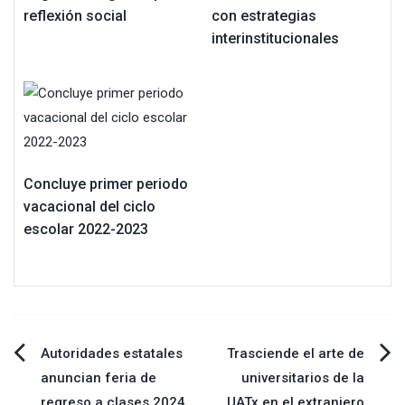
reflexión social
con estrategias
interinstitucionales
Concluye primer periodo
vacacional del ciclo
escolar 2022-2023
Navegación
Autoridades estatales
Trasciende el arte de
anuncian feria de
universitarios de la
de
regreso a clases 2024
UATx en el extranjero