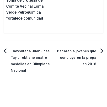
Toma de protesta del
Comité Vecinal Loma
Verde Petroquímica
fortalece comunidad
Navegación
Tlaxcalteca Juan José
Becarán a jóvenes que
Taylor obtiene cuatro
concluyeron la prepa
de
medallas en Olimpiada
en 2018
Nacional
entradas