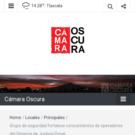
℃
14.28
Tlaxcala
Agencia de información e imagen
Cámara
Oscura
Cámara Oscura
Home
/
Locales
/
Principales
/
Grupo de seguridad fortalece conocimientos de operadores
del Sistema de Justicia Penal