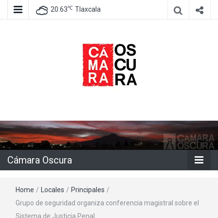
℃
20.63
Tlaxcala
Agencia de información e imagen
Cámara
Oscura
Cámara Oscura
Home
/
Locales
/
Principales
/
Grupo de seguridad organiza conferencia magistral sobre el
Sistema de Justicia Penal