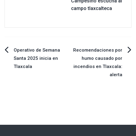
Campesino escucha al
campo tlaxcalteca
Navegación
Operativo de Semana
Recomendaciones por
Santa 2025 inicia en
humo causado por
de
Tlaxcala
incendios en Tlaxcala:
alerta
entradas