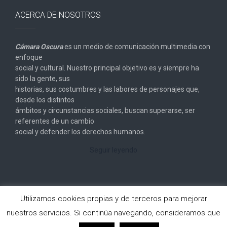
ACERCA DE NOSOTROS
Cámara Oscura
es un medio de comunicación multimedia con
enfoque
social y cultural. Nuestro principal objetivo es y siempre ha
sido la gente, sus
historias, sus costumbres y las labores de personajes que,
desde los distintos
ámbitos y circunstancias sociales, buscan superarse, ser
referentes de un cambio
social y defender los derechos humanos.
Seguir leyendo
Utilizamos cookies propias y de terceros para mejorar
nuestros servicios. Si continúa navegando, consideramos que
Copyright © 2026
Cámara Oscura
. All rights reserved.