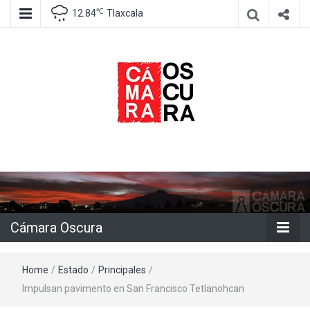
℃
12.84
Tlaxcala
Agencia de información e imagen
Cámara
Oscura
Cámara Oscura
Home
/
Estado
/
Principales
/
Impulsan pavimento en San Francisco Tetlanohcan