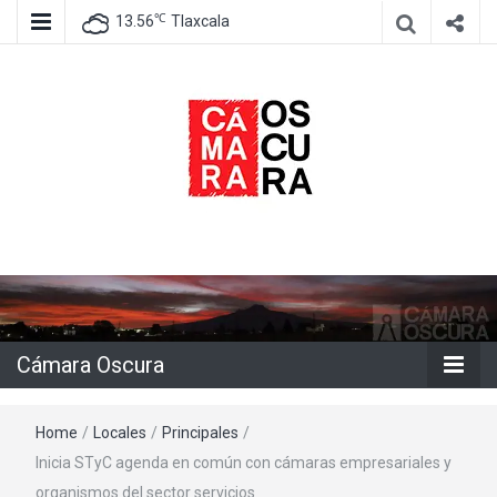
℃
13.56
Tlaxcala
Agencia de información e imagen
Cámara
Oscura
Cámara Oscura
Home
/
Locales
/
Principales
/
Inicia STyC agenda en común con cámaras empresariales y
organismos del sector servicios