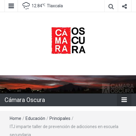
℃
12.84
Tlaxcala
Agencia de información e imagen
Cámara
Oscura
Cámara Oscura
Home
/
Educación
/
Principales
/
ITJ imparte taller de prevención de adicciones en escuela
secundaria