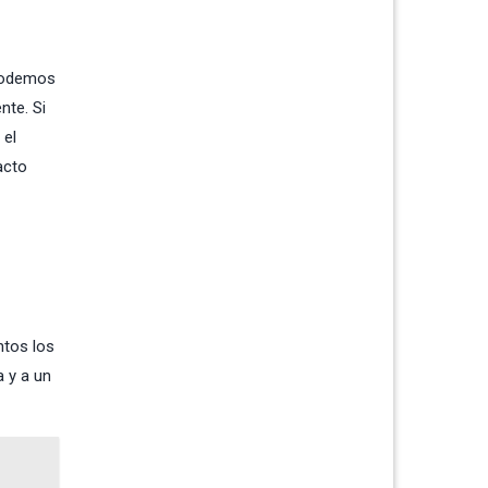
 podemos
te. Si
 el
acto
ntos los
 y a un