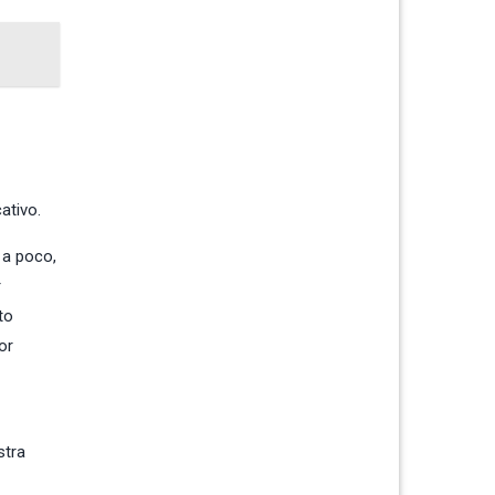
ativo.
 a poco,
r
to
or
stra