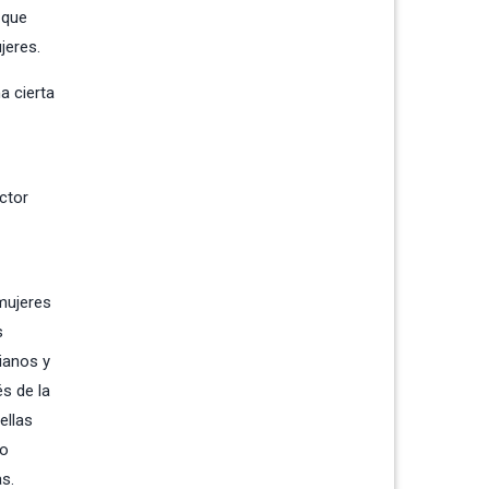
 que
jeres.
a cierta
ctor
mujeres
s
ianos y
s de la
ellas
no
s.