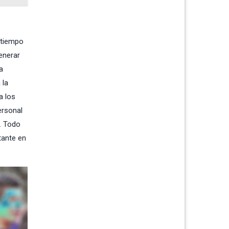
 tiempo
enerar
a
 la
a los
ersonal
. Todo
tante en