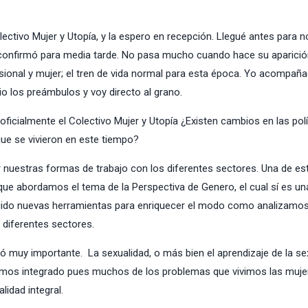
lectivo Mujer y Utopía, y la espero en recepción. Llegué antes para n
me confirmó para media tarde. No pasa mucho cuando hace su aparici
fesional y mujer; el tren de vida normal para esta época. Yo acompañ
io los preámbulos y voy directo al grano.
icialmente el Colectivo Mujer y Utopía ¿Existen cambios en las polí
ue se vivieron en este tiempo?
nuestras formas de trabajo con los diferentes sectores. Una de es
ue abordamos el tema de la Perspectiva de Genero, el cual sí es un
rgido nuevas herramientas para enriquecer el modo como analizamo
diferentes sectores.
vió muy importante. La sexualidad, o más bien el aprendizaje de la se
emos integrado pues muchos de los problemas que vivimos las muje
lidad integral.