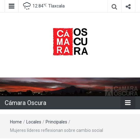
℃
12.84
Tlaxcala
Agencia de información e imagen
Cámara
Oscura
Cámara Oscura
Home
/
Locales
/
Principales
/
Mujeres líderes reflexionan sobre cambio social