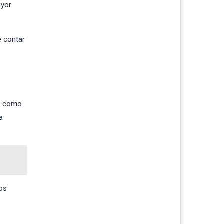
ayor
e contar
d, como
a
los