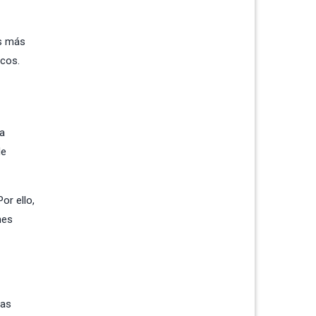
as más
icos.
la
de
or ello,
nes
tas