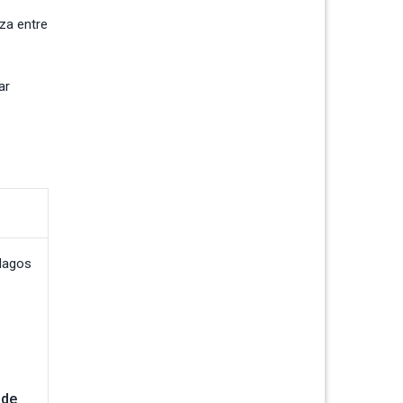
nza entre
ar
 de