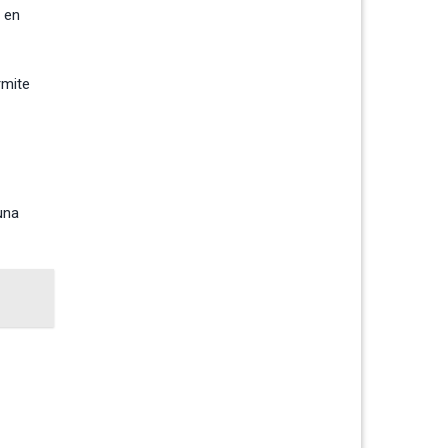
 en
rmite
una