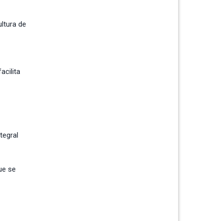
ultura de
acilita
tegral
ue se