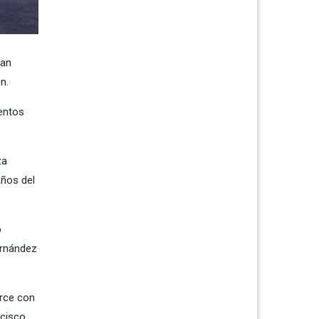
San
n.
ventos
za
Años del
o
ernández
Arce con
ncisco