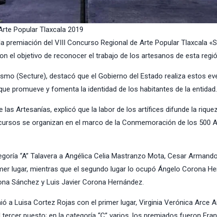
Arte Popular Tlaxcala 2019
la premiación del VIII Concurso Regional de Arte Popular Tlaxcala «
n el objetivo de reconocer el trabajo de los artesanos de esta regió
rismo
(Secture), destacó que el Gobierno del Estado realiza estos e
 que promueve y fomenta la identidad de los habitantes de la entidad.
as Artesanías, explicó que la labor de los artífices difunde la rique
concursos se organizan en el marco de la Conmemoración de los 500 
egoría “A” Talavera a Angélica Celia Mastranzo Mota, Cesar Armand
imer lugar, mientras que el segundo lugar lo ocupó Ángelo Corona H
orona Sánchez y Luis Javier Corona Hernández.
ió a Luisa Cortez Rojas con el primer lugar, Virginia Verónica Arce 
 tercer puesto; en la categoría “C” varios, los premiados fueron Fra