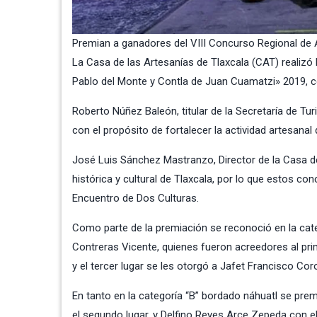
Premian a ganadores del VIII Concurso Regional de 
La
Casa de las Artesanías de Tlaxcala
(CAT) realizó 
Pablo del Monte y Contla de Juan Cuamatzi» 2019, co
Roberto Núñez Baleón, titular de la
Secretaría de Tu
con el propósito de fortalecer la actividad artesanal
José Luis Sánchez Mastranzo, Director de la Casa de l
histórica y cultural de Tlaxcala, por lo que estos 
Encuentro de Dos Culturas.
Como parte de la premiación se reconoció en la cat
Contreras Vicente, quienes fueron acreedores al pr
y el tercer lugar se les otorgó a Jafet Francisco C
En tanto en la categoría “B” bordado náhuatl se prem
el segundo lugar, y Delfino Reyes Arce Zepeda con el