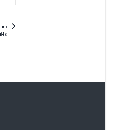
n en
glés