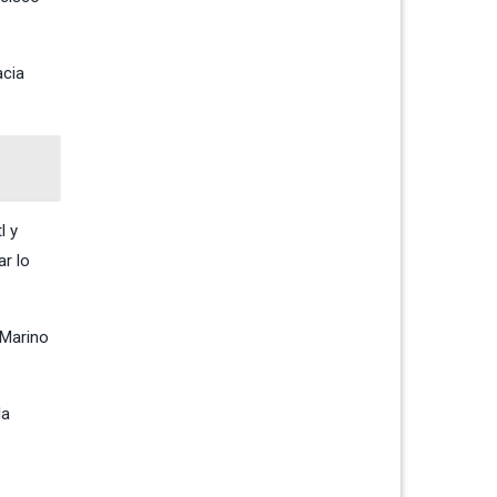
acia
l y
ar lo
 Marino
la