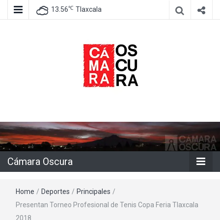
℃
13.56
Tlaxcala
Agencia de información e imagen
Cámara
Oscura
Cámara Oscura
Home
/
Deportes
/
Principales
/
Presentan Torneo Profesional de Tenis Copa Feria Tlaxcala
2018