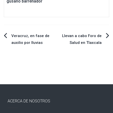
gusano barrenador
Navegación
Veracruz, en fase de
Llevan a cabo Foro de
auxilio por lluvias
Salud en Tlaxcala
de
entradas
ACERCA DE NOSOTROS