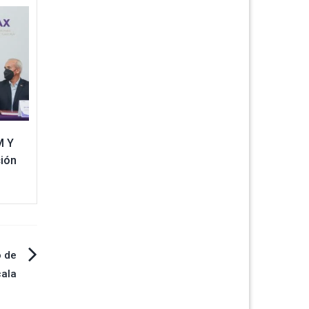
M Y
ción
o de
cala