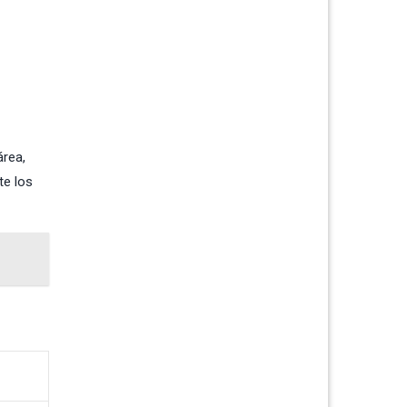
área,
te los