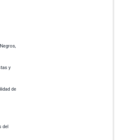
 Negros,
stas y
ilidad de
s del